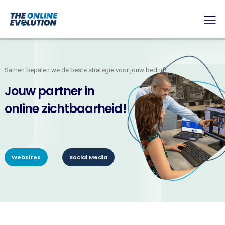
Samen bepalen we de beste strategie voor jouw bedrijf!
J
o
u
w
p
a
r
t
n
e
r
i
n
o
n
l
i
n
e
z
i
c
h
t
b
a
a
r
h
e
i
d
!
Websites
Social Media